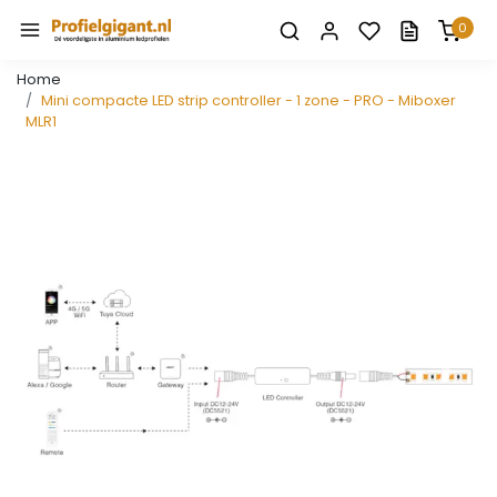
0
Home
Mini compacte LED strip controller - 1 zone - PRO - Miboxer
MLR1
Vorige
Volge