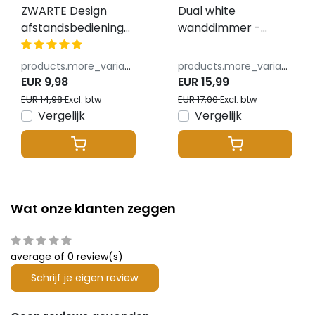
ZWARTE Design
Dual white
afstandsbediening
wanddimmer -
voor enkel kleurige /
Draadloos - Miboxer
dual white LED strips
K0S-WIT
products.more_variants_available
products.more_variants_available
- 4 zone - Miboxer
EUR 9,98
EUR 15,99
C1
EUR 14,98
EUR 17,00
Excl. btw
Excl. btw
Vergelijk
Vergelijk
Wat onze klanten zeggen
average of 0 review(s)
Schrijf je eigen review