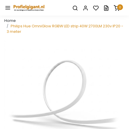
0
Home
Philips Hue OmniGlow RGBW LED strip 40W 2700LM 230v IP20 -
3 meter
Vorige
Volge