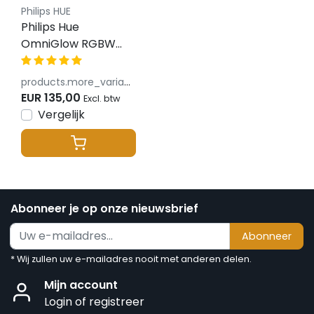
Philips HUE
Philips Hue
OmniGlow RGBW
LED strip 40W
2700LM 230v IP20 - 3
products.more_variants_available
meter
EUR 135,00
Excl. btw
Vergelijk
Abonneer je op onze nieuwsbrief
Abonneer
* Wij zullen uw e-mailadres nooit met anderen delen.
Mijn account
Login of registreer