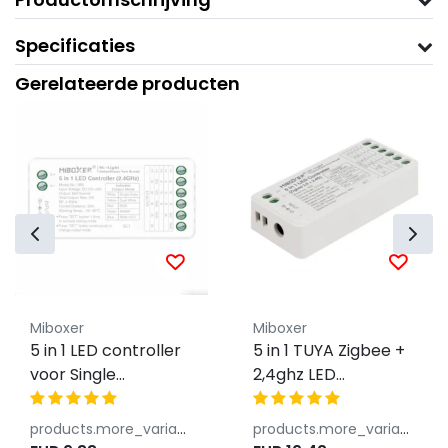
Specificaties
Gerelateerde producten
Miboxer
Miboxer
5 in 1 LED controller
5 in 1 TUYA Zigbee +
voor Single
2,4ghz LED
Color/Dual
controller - voor
White/RGB/RGBW/RGBWW/RGBCCT
Single Color/Dual
products.more_variants_available
products.more_variants_available
LED strips 12-24v -
White/RGB/RGBW/RGB