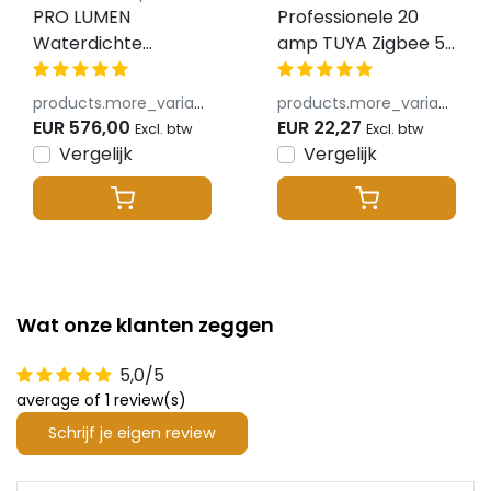
PRO LUMEN
Professionele 20
Waterdichte
amp TUYA Zigbee 5-
RGBCCT LED strip
in-1 LED controller
19W 1250LM 96LED
voor Single
products.more_variants_available
products.more_variants_available
p/m 48VDC IP20
Color/Dual
EUR 576,00
EUR 22,27
Excl. btw
Excl. btw
12mm - 20 meter
White/RGB/RGBW/RGB
Vergelijk
Vergelijk
LED strips 12-24-48v
- PZ5
Wat onze klanten zeggen
5,0/5
average of 1 review(s)
Schrijf je eigen review