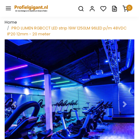
0
Home
PRO LUMEN RGBCCT LED strip 19W 1250LM 96LED p/m 48VDC
IP20 12mm - 20 meter
Vorige
Volge