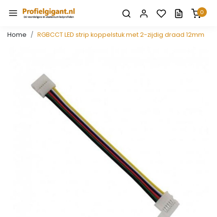
0
Home
RGBCCT LED strip koppelstuk met 2-zijdig draad 12mm
Vorige
Volge