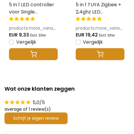
5 in 1 LED controller
5 in 1 TUYA Zigbee +
voor Single
2,4ghz LED
Color/Dual
controller - voor
White/RGB/RGBW/RGBWW/RGBCCT
Single Color/Dual
products.more_variants_available
products.more_variants_available
LED strips 12-24v -
White/RGB/RGBW/RGB
EUR 9,33
EUR 19,42
Excl. btw
Excl. btw
SR5
LED strips 12-24v -
Vergelijk
Vergelijk
SZ5
Wat onze klanten zeggen
5,0/5
average of 1 review(s)
Schrijf je eigen review