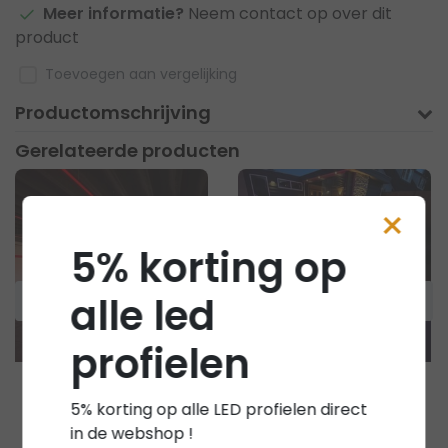
Meer informatie?
Neem contact op over dit
product
Toevoegen aan vergelijking
Productomschrijving
Gerelateerde producten
×
5% korting op
alle led
profielen
Luksus LED strips
Luksus LED strips
5% korting op alle LED profielen direct
Pro RGBWW - 2700K
Waterdichte
in de webshop !
LED strip 10mm
RGBWW LED strip