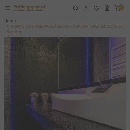
0
Home
Waterdichte RGBWW LED strip 19.2W 850LM 60LED 24VDC IP65 -
5 meter