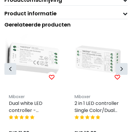
Product informatie
Gerelateerde producten
Miboxer
Miboxer
Dual white LED
2 in 1 LED controller
controller -
Single Color/Dual
draadloos - mini LED
White LED strips -
controller - Miboxer
Miboxer FUT035S+