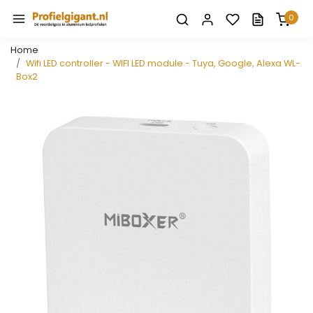
0
Home
Wifi LED controller - WIFI LED module - Tuya, Google, Alexa WL-
Box2
Vorige
Volge