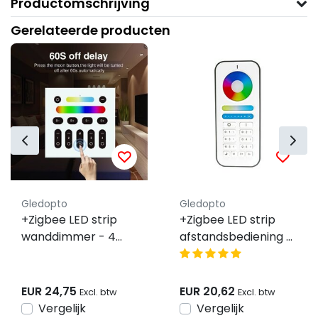
Productomschrijving
Gerelateerde producten
Gledopto
Gledopto
+Zigbee LED strip
+Zigbee LED strip
wanddimmer - 4
afstandsbediening -
zones - smarthome
6 zones - PLUS / PRO
compatible -
Gledopto
EUR 24,75
EUR 20,62
Excl. btw
Excl. btw
Vergelijk
Vergelijk