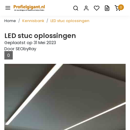
0
Home
Kennisbank
LED stuc oplossingen
LED stuc oplossingen
Geplaatst op
31 Mei 2023
Door SEObyRay
0