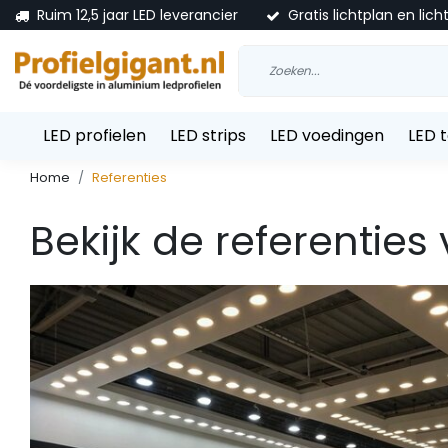
Ruim 12,5 jaar LED leverancier
Gratis lichtplan en lich
LED profielen
LED strips
LED voedingen
LED 
Home
Referenties
Bekijk de referenties 