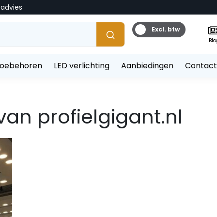
tadvies
Excl. btw
Blo
toebehoren
LED verlichting
Aanbiedingen
Contact
van profielgigant.nl