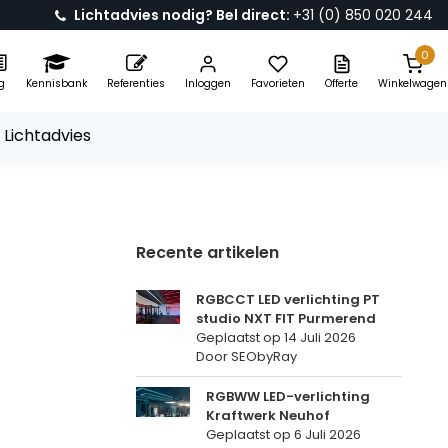
Lichtadvies nodig? Bel direct:
+31 (0) 850 020 244
0
g
Kennisbank
Referenties
Inloggen
Favorieten
Offerte
Winkelwagen
 Lichtadvies
Recente artikelen
RGBCCT LED verlichting PT
studio NXT FIT Purmerend
Geplaatst op
14 Juli 2026
Door SEObyRay
RGBWW LED-verlichting
Kraftwerk Neuhof
Geplaatst op
6 Juli 2026