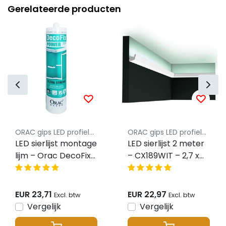
Gerelateerde producten
ORAC gips LED profielen
ORAC gips LED profielen
LED sierlijst montage
LED sierlijst 2 meter
lijm – Orac DecoFix
– CX189WIT – 2,7 x
Hydro Power lijm
2,7 CM
FDP700
EUR 23,71
EUR 22,97
Excl. btw
Excl. btw
Vergelijk
Vergelijk