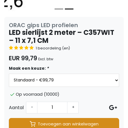
ORAC gips LED profielen
LED sierlijst 2 meter – C357WIT
– 11 x 7,1 CM
1 beoordeling (en)
EUR 99,79
Excl. btw
Maak een keuze:
*
Op voorraad (10000)
Aantal
-
+
Toevoegen aan winkelwagen