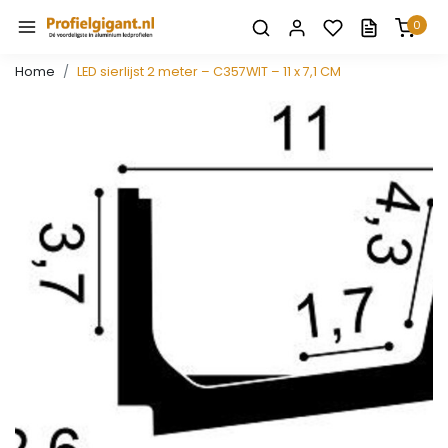
0
Home
LED sierlijst 2 meter – C357WIT – 11 x 7,1 CM
Vorige
Volge