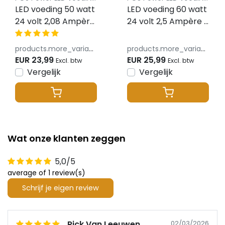
LED voeding 50 watt
LED voeding 60 watt
24 volt 2,08 Ampère
24 volt 2,5 Ampère –
– IP67 waterdicht –
IP67 waterdicht –
MCHQ50V24-GE
MCHQ60V24-GE
products.more_variants_available
products.more_variants_available
EUR 23,99
EUR 25,99
Excl. btw
Excl. btw
Vergelijk
Vergelijk
Wat onze klanten zeggen
5,0/5
average of 1 review(s)
Schrijf je eigen review
Rick Van Leeuwen
02/03/2026