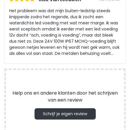
Het probleem was dat mijn buiten-ledstrip steeds
knipperde zodra het regende, dus ik zocht een
waterdichte led voeding met wat meer marge. Ik was
eerst sceptisch omdat ik eerder met een led voeding
12v dacht “ach, voeding is voeding”, maar dat bleek
dus niet zo. Deze 24V 100W IP67 MCHQ-voeding blijft
gewoon netjes leveren en hij wordt niet gek warm, ook
als alles vol aan staat. De metalen behuizing voelt
degelijk en de beveiligingen geven me wat rust, zeker
bij spanningspieken hier. Sinds deze erop zit is het
knipperen weg en werkt de strip zoals het hoort.
Help ons en andere klanten door het schrijven
van een review
Schrijf je eigen review