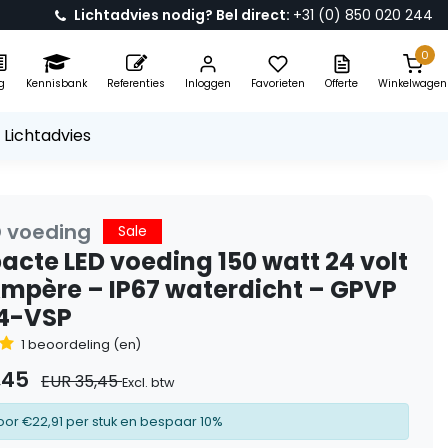
Lichtadvies nodig? Bel direct:
+31 (0) 850 020 244
0
g
Kennisbank
Referenties
Inloggen
Favorieten
Offerte
Winkelwagen
 Lichtadvies
D voeding
Sale
cte LED voeding 150 watt 24 volt
Ampère – IP67 waterdicht – GPVP
4-VSP
1 beoordeling (en)
,45
EUR 35,45
Excl. btw
oor €22,91 per stuk en bespaar 10%