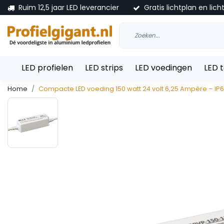
Ruim 12,5 jaar LED leverancier
Gratis lichtplan en lich
LED profielen
LED strips
LED voedingen
LED 
Home
Compacte LED voeding 150 watt 24 volt 6,25 Ampère – IP