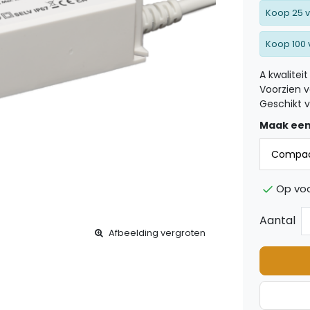
Koop 25 v
Koop 100 
A kwalitei
Voorzien v
Geschikt v
Maak een
Op voo
Aantal
Afbeelding vergroten