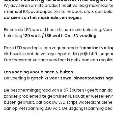
Wij adviseren om dit product nooit volledig maximaal te
minimaal 10% overcapaciteit te hebben. d.w.z. een bela
aanzien van het maximale vermogen.
Binnen de LED wereld heet dit nominale belasting. Voor
belasting
120 watt / 135 watt.
CV LED voeding
Deze LED voeding is een zogenaamde
“constant volta
dit houdt in dat de voltage input altijd gelijk blijft, on
Een “constant voltage voeding” is gelijk aan een regulie
Een voeding voor binnen & buiten
De voeding is
geschikt voor zowel binnentoepassinge
De beschermingsgraad van IP67 (buiten) geeft aan dat
zonder problemen te gebruiken is. Houdt er wel reken
buiten gebruikt, dat ook uw LED strips waterdicht dienen 
aan op netspanning 230 volt. De uitgangsspanning be