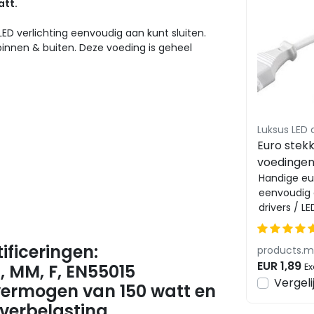
att.
D verlichting eenvoudig aan kunt sluiten.
 binnen & buiten. Deze voeding is geheel
Luksus LED
Euro stek
voedingen
wit – 1 me
Handige eur
eenvoudig 
drivers / L
monteren. 
aansluiting 
ificeringen:
EUR 1,89
s, MM, F, EN55015
Ex
Vergeli
vermogen van 150 watt en
verbelasting.