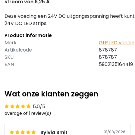
stroom van 6,25 A.
Deze voeding een 24V DC uitgangsspanning heeft kunt
24V DC LED strips.
Product informatie
Merk
GLP LED voedin
Artikelcode
878787
SKU
878787
EAN
5902135164419
Wat onze klanten zeggen
5,0/5
average of 1 review(s)
Sylvia Smit
01/08/2026