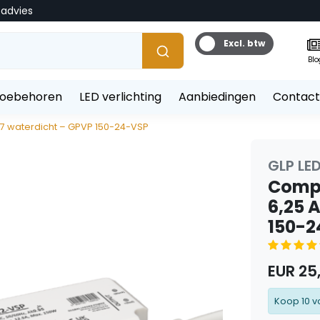
tadvies
Excl. btw
Blo
toebehoren
LED verlichting
Aanbiedingen
Contact
67 waterdicht – GPVP 150-24-VSP
GLP LE
Compa
6,25 
150-2
EUR 25
Koop 10 v