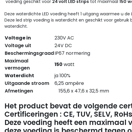
voeding geschikt voor
24 volt LED strips
tot maximaal
150
w
Deze waterdichte LED voeding heeft 1 uitgang waarmee u de LE
Deze led strip voeding is waterdicht en geschikt voor gebruik
waterdicht.
Voltage in
230V AC
Voltage uit
24V DC
Beschermingsgraad
IP67 normering
Maximaal
150
watt
vermogen
Waterdicht
ja 100%
Uitgaande stroom
6,25 ampère
Afmetingen
155,6 x 47,6 x 32,5 mm
Het product bevat de volgende cert
Certificeringen : CE, TUV, SELV, RoH
Deze voeding heeft een maximaal 
deze voeding is beschermd tegen o