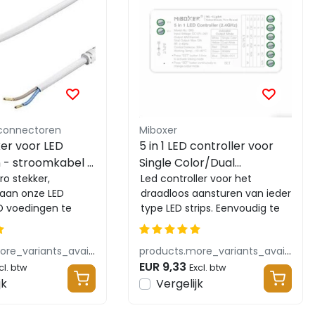
 connectoren
Miboxer
ker voor LED
5 in 1 LED controller voor
 - stroomkabel –
Single Color/Dual
ter
o stekker,
White/RGB/RGBW/RGBWW/RG
Led controller voor het
aan onze LED
draadloos aansturen van ieder
LED strips 12-24v - SR5
ED voedingen te
type LED strips. Eenvoudig te
Zorgt voor de 230v
koppelen met de
naar d...
wandpanelen of afsta...
products.more_variants_available
products.more_variants_available
EUR 9,33
cl. btw
Excl. btw
jk
Vergelijk