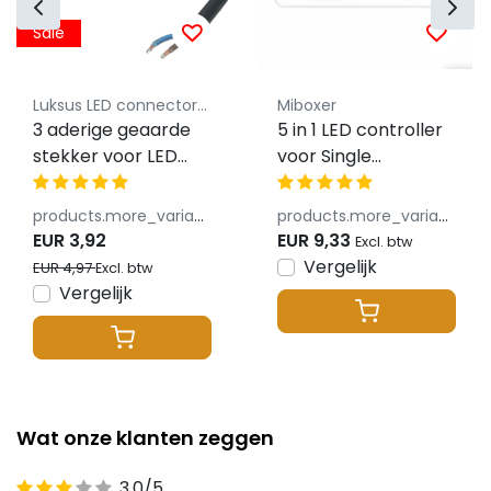
Sale
Luksus LED connectoren
Miboxer
3 aderige geaarde
5 in 1 LED controller
stekker voor LED
voor Single
voedingen -
Color/Dual
stroomkabel –
White/RGB/RGBW/RGB
products.more_variants_available
products.more_variants_available
Zwart – 1,5 meter –
LED strips 12-24v -
EUR 3,92
EUR 9,33
Excl. btw
Geaard - 3 aderig
SR5
Vergelijk
EUR 4,97
Excl. btw
Vergelijk
Wat onze klanten zeggen
3,0/5