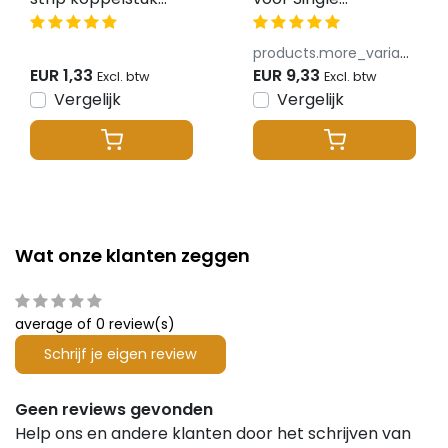
verbindinder 10 mm
Color/Dual
- IP20
White/RGB/RGBW/RGB
products.more_variants_available
LED strips 12-24v -
EUR 1,33
EUR 9,33
Excl. btw
Excl. btw
SR5
Vergelijk
Vergelijk
Wat onze klanten zeggen
average of 0 review(s)
Schrijf je eigen review
Geen reviews gevonden
Help ons en andere klanten door het schrijven van