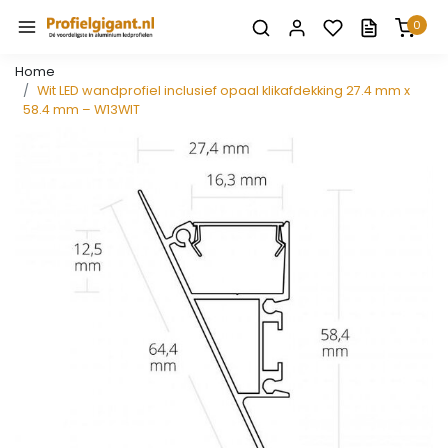
0
Home
Wit LED wandprofiel inclusief opaal klikafdekking 27.4 mm x
58.4 mm – W13WIT
Vorige
Volge