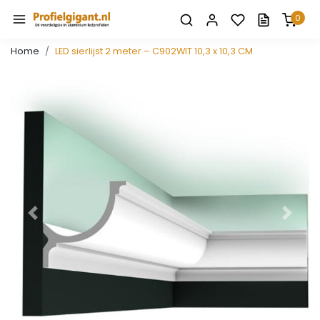
0
Home
LED sierlijst 2 meter – C902WIT 10,3 x 10,3 CM
Vorige
Volge